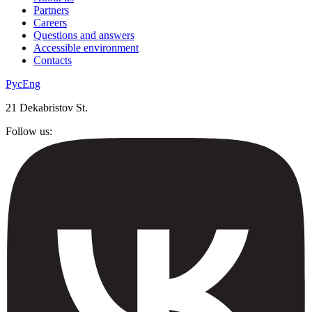
Partners
Careers
Questions and answers
Accessible environment
Contacts
Рус
Eng
21 Dekabristov St.
Follow us: