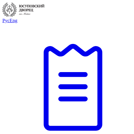
Рус
Eng