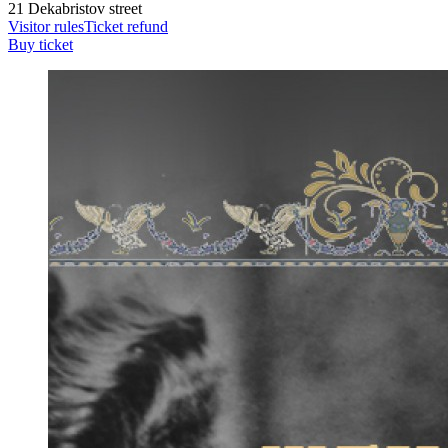
21 Dekabristov street
Visitor rules
Ticket refund
Buy ticket