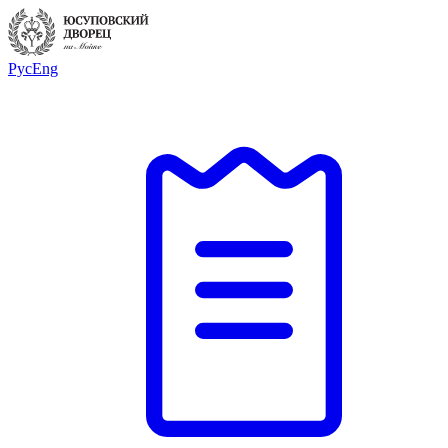
Рус
Eng