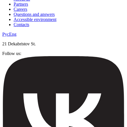
Partners
Careers
Questions and answers
Accessible environment
Contacts
Рус
Eng
21 Dekabristov St.
Follow us: