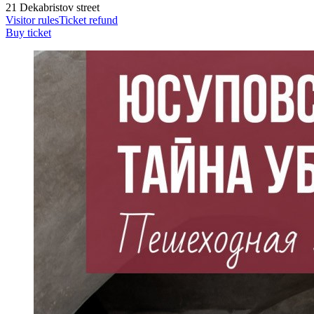
21 Dekabristov street
Visitor rules
Ticket refund
Buy ticket