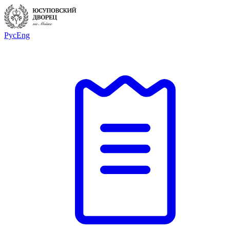
Рус
Eng