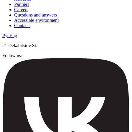
Partners
Careers
Questions and answers
Accessible environment
Contacts
Рус
Eng
21 Dekabristov St.
Follow us: