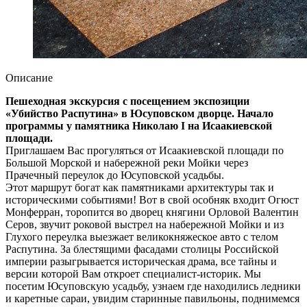
Описание
Пешеходная экскурсия с посещением экспозиции
«Убийство Распутина» в Юсуповском дворце. Начало
программы у памятника Николаю I на Исаакиевской
площади.
Приглашаем Вас прогуляться от Исаакиевской площади по
Большой Морской и набережной реки Мойки через
Прачечный переулок до Юсуповской усадьбы.
Этот маршрут богат как памятниками архитектуры так и
историческими событиями! Вот в свой особняк входит Огюст
Монферран, торопится во дворец княгини Орловой Валентин
Серов, звучит роковой выстрел на набережной Мойки и из
Глухого переулка выезжает великокняжеское авто с телом
Распутина. За блестящими фасадами столицы Российской
империи разыгрывается историческая драма, все тайны и
версии которой Вам откроет специалист-историк. Мы
посетим Юсуповскую усадьбу, узнаем где находились ледники
и каретные сараи, увидим старинные павильоны, поднимемся