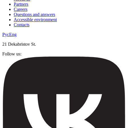
Partners
Careers
Questions and answers
Accessible environment
Contacts
Рус
Eng
21 Dekabristov St.
Follow us: