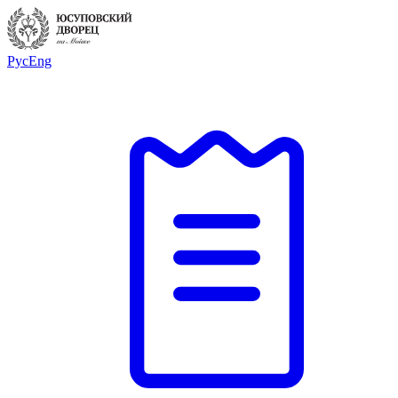
Рус
Eng