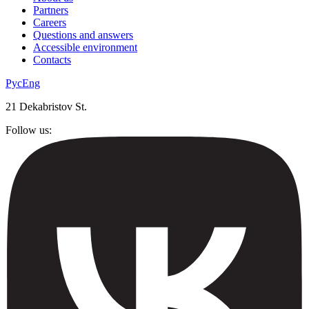
Partners
Careers
Questions and answers
Accessible environment
Contacts
Рус
Eng
21 Dekabristov St.
Follow us: