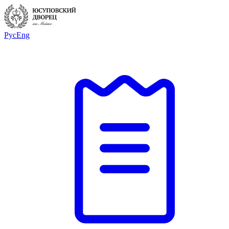
Рус
Eng