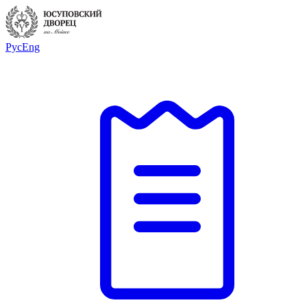
Рус
Eng