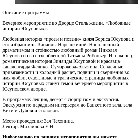
Описание программы
Вечернее мероприятие во Дворце Стиль жизни. «Любовные
истории Юсуповых».
Любовная история «прозы и поэзии» князя Бориса Юсупова и
его избранницы Зинаиды Нарышкиной. Наполненный
драматизмом и стойкостью любовный роман Николая
Юсупова и его возлюбленной Татьяны Рибопьер. И, наконец,
романтическая история Зинаиды Юсуповой и красавца-
кавалергарда Феликса Сумарокова-Эльстона. Сердечные
привязанности и холодный расчет, подвиги и свершения во
имя любви, счастливые и трагические страницы любовных
историй Юсуповых станут темой вечернего мероприятия в
Юсуповском дворце.
В программе: лекция, десерт с сюрпризом и экскурсия.
Экскурсия по парадным интерьерам до Банкетного зала, зала
Виги и Дубовой столовой.
Место проведения: Зал Чехонина.
Лектор: Михайлова Е.Н.
Информацию по данному мероприятию вы можете