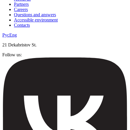
Partners
Careers
Questions and answers
Accessible environment
Contacts
Рус
Eng
21 Dekabristov St.
Follow us: