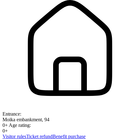
Entrance:
Moika embankment, 94
0+
Age rating:
0+
Visitor rules
Ticket refund
Benefit purchase