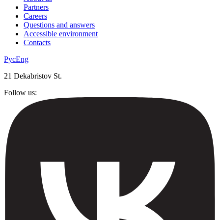
Partners
Careers
Questions and answers
Accessible environment
Contacts
Рус
Eng
21 Dekabristov St.
Follow us: