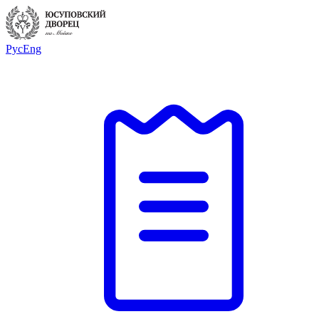
Рус
Eng