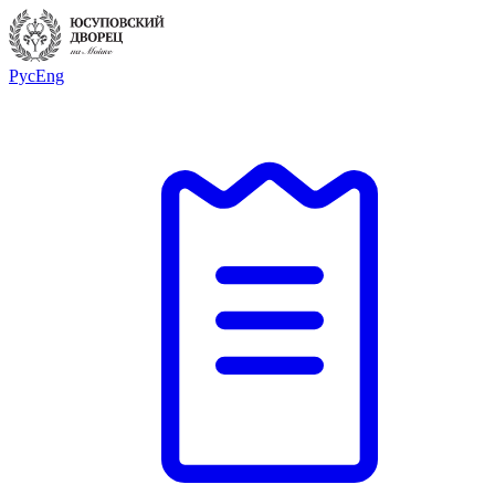
Рус
Eng