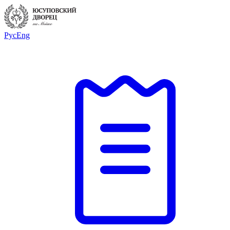
Рус
Eng