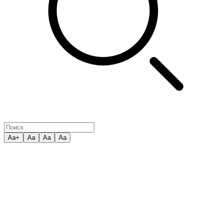
Aa+
Aa
Aa
Aa