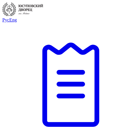
Рус
Eng