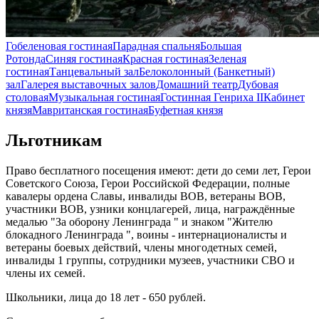
Гобеленовая гостиная
Парадная спальня
Большая
Ротонда
Синяя гостиная
Красная гостиная
Зеленая
гостиная
Танцевальный зал
Белоколонный (Банкетный)
зал
Галерея выставочных залов
Домашний театр
Дубовая
столовая
Музыкальная гостиная
Гостинная Генриха II
Кабинет
князя
Мавританская гостиная
Буфетная князя
Льготникам
Право бесплатного посещения имеют: дети до семи лет, Герои
Советского Союза, Герои Российской Федерации, полные
кавалеры ордена Славы, инвалиды ВОВ, ветераны ВОВ,
участники ВОВ, узники концлагерей, лица, награждённые
медалью "За оборону Ленинграда " и знаком "Жителю
блокадного Ленинграда ", воины - интернационалисты и
ветераны боевых действий, члены многодетных семей,
инвалиды 1 группы, сотрудники музеев, участники СВО и
члены их семей.
Школьники, лица до 18 лет - 650 рублей.