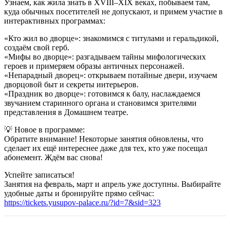
Узнаем, как жила знать в XVIII–XIX веках, побываем там,
куда обычных посетителей не допускают, и примем участие в
интерактивных программах:
«Кто жил во дворце»: знакомимся с титулами и геральдикой,
создаём свой герб.
«Мифы во дворце»: разгадываем тайны мифологических
героев и примеряем образы античных персонажей.
«Непарадный дворец»: открываем потайные двери, изучаем
дворцовой быт и секреты интерьеров.
«Праздник во дворце»: готовимся к балу, наслаждаемся
звучанием старинного органа и становимся зрителями
представления в Домашнем театре.
💡 Новое в программе:
Обратите внимание! Некоторые занятия обновлены, что
сделает их ещё интереснее даже для тех, кто уже посещал
абонемент. Ждём вас снова!
Успейте записаться!
Занятия на февраль, март и апрель уже доступны. Выбирайте
удобные даты и бронируйте прямо сейчас:
https://tickets.yusupov-palace.ru/?id=7&sid=323