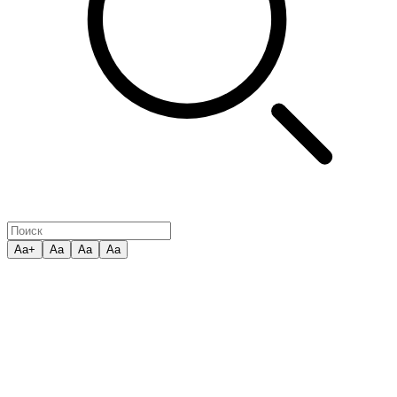
Aa+
Aa
Aa
Aa