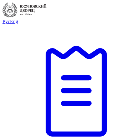
Рус
Eng