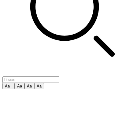
Aa+
Aa
Aa
Aa