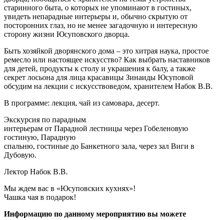
старинного быта, о которых не упоминают в гостиных,
увидеть непарадные интерьеры и, обычно скрытую от
посторонних глаз, но не менее загадочную и интересную
сторону жизни Юсуповского дворца.
Быть хозяйкой дворянского дома – это хитрая наука, простое
ремесло или настоящее искусство? Как выбрать наставников
для детей, продукты к столу и украшения к балу, а также
секрет лосьона для лица красавицы Зинаиды Юсуповой
обсудим на лекции с искусствоведом, хранителем Набок В.В.
В программе: лекция, чай из самовара, десерт.
Экскурсия по парадным
интерьерам от Парадной лестницы через Гобеленовую
гостиную, Парадную
спальню, гостиные до Банкетного зала, через зал Виги в
Дубовую.
Лектор Набок В.В.
Мы ждем вас в «Юсуповских кухнях»!
Чашка чая в подарок!
Информацию по данному мероприятию вы можете