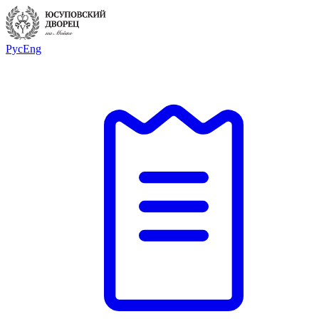
Рус
Eng