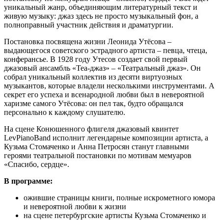
уникальный жанр, объединяющим литературный текст и
живую музыку: джаз здесь не просто музыкальный фон, а
полноправный участник действия и драматургии.
Постановка посвящена жизни Леонида Утёсова –
выдающегося советского эстрадного артиста – певца, чтеца,
конферансье. В 1928 году Утесов создает свой первый
джазовый ансамбль «Теа-джаз» – «Театральный джаз». Он
собрал уникальный коллектив из десяти виртуозных
музыкантов, которые владели несколькими инструментами. А
секрет его успеха и всенародной любви был в невероятной
харизме самого Утёсова: он пел так, будто обращался
персонально к каждому слушателю.
На сцене Конюшенного флигеля джазовый квинтет
LevPianoBand исполнит легендарные композиции артиста, а
Кузьма Стомаченко и Анна Петросян станут главными
героями театральной постановки по мотивам мемуаров
«Спасибо, сердце».
В программе:
ожившие страницы книги, полные искрометного юмора
и невероятной любви к жизни
на сцене петербургские артисты Кузьма Стомаченко и