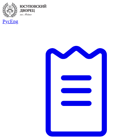
Рус
Eng