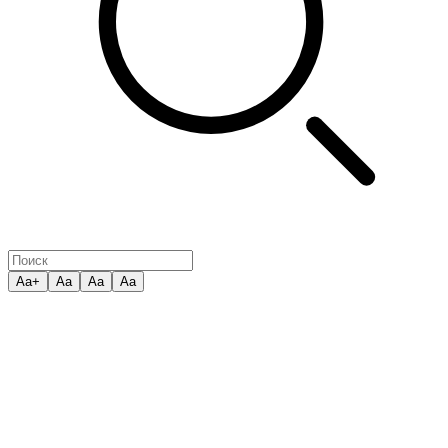
Aa+
Aa
Aa
Aa